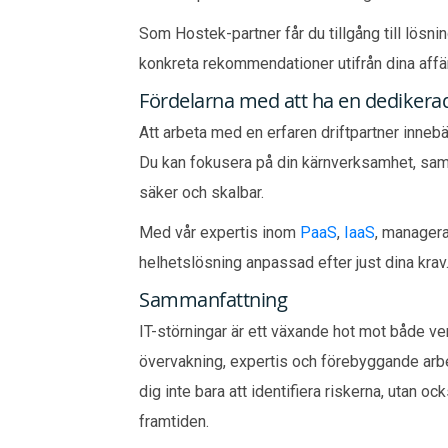
Som Hostek-partner får du tillgång till lösni
konkreta rekommendationer utifrån dina aff
Fördelarna med att ha en dedikera
Att arbeta med en erfaren driftpartner innebä
Du kan fokusera på din kärnverksamhet, samtidi
säker och skalbar.
Med vår expertis inom
PaaS
,
IaaS
, managera
helhetslösning anpassad efter just dina krav
Sammanfattning
IT-störningar är ett växande hot mot både 
övervakning, expertis och förebyggande arbe
dig inte bara att identifiera riskerna, utan oc
framtiden.