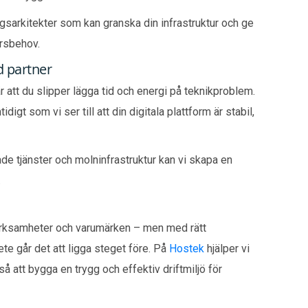
ngsarkitekter som kan granska din infrastruktur och ge
ärsbehov.
d partner
r att du slipper lägga tid och energi på teknikproblem.
gt som vi ser till att din digitala plattform är stabil,
de tjänster och molninfrastruktur kan vi skapa en
.
verksamheter och varumärken – men med rätt
te går det att ligga steget före. På
Hostek
hjälper vi
kså att bygga en trygg och effektiv driftmiljö för