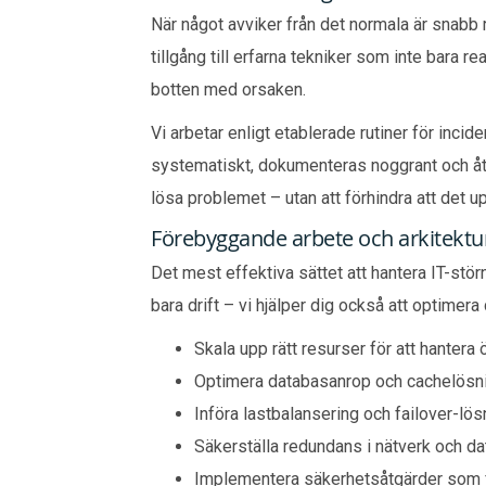
När något avviker från det normala är snabb r
tillgång till erfarna tekniker som inte bara r
botten med orsaken.
Vi arbetar enligt etablerade rutiner för incide
systematiskt, dokumenteras noggrant och åtfö
lösa problemet – utan att förhindra att det u
Förebyggande arbete och arkitektur
Det mest effektiva sättet att hantera IT-stör
bara drift – vi hjälper dig också att optimera
Skala upp rätt resurser för att hantera
Optimera databasanrop och cachelösn
Införa lastbalansering och failover-lös
Säkerställa redundans i nätverk och da
Implementera säkerhetsåtgärder som 