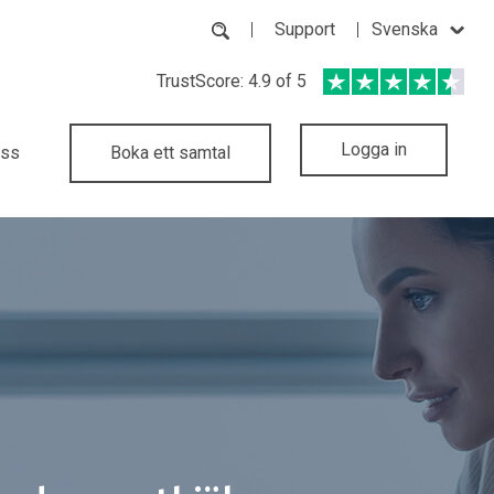
Support
Svenska
TrustScore: 4.9 of 5
Logga in
oss
Boka ett samtal