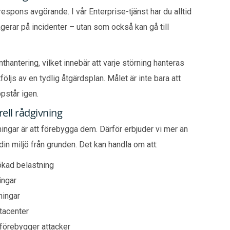
espons avgörande. I vår Enterprise-tjänst har du alltid
eagerar på incidenter – utan som också kan gå till
nthantering, vilket innebär att varje störning hanteras
ljs av en tydlig åtgärdsplan. Målet är inte bara att
ppstår igen.
ell rådgivning
ningar är att förebygga dem. Därför erbjuder vi mer än
 din miljö från grunden. Det kan handla om att:
 ökad belastning
ingar
ningar
tacenter
förebygger attacker