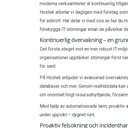
moderna verksamheter är kontinuerlig tillgäng
Hostek arbetar vi dagligen med företag som v
för avbrott. Här delar vi med oss av hur du 
förebygga IT-störningar innan de påverkar d
Kontinuerlig övervakning – en grundp
Det första steget mot en mer robust IT-miljö 
organisationer upptäcker störningar först när
för sent.
På Hostek erbjuder vi avancerad övervaknin
databaser och mer. Genom realtidsdata kan v
om onormalt högt resursutnyttjande, försämra
Med hjälp av automatiserade larm, proaktiv an
under uppsikt – dygnet runt.
Proaktiv felsökning och incidentha