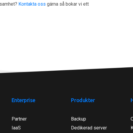
rksamhet?
Kontakta oss
gärna så bokar vi ett
Enterprise
Produkter
Partner
Backup
IaaS
Dedikerad server
K