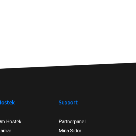
Hostek
Support
Om Hostek
Partnerpanel
arriär
Mina Sidor