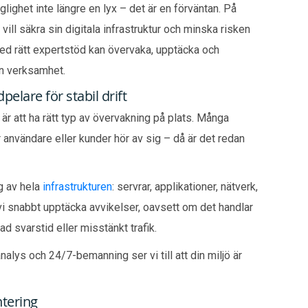
lighet inte längre en lyx – det är en förväntan. På
ill säkra sin digitala infrastruktur och minska risken
med rätt expertstöd kan övervaka, upptäcka och
in verksamhet.
elare för stabil drift
är att ha rätt typ av övervakning på plats. Många
 användare eller kunder hör av sig – då är det redan
g av hela
infrastrukturen
: servrar, applikationer, nätverk,
i snabbt upptäcka avvikelser, oavsett om det handlar
d svarstid eller misstänkt trafik.
alys och 24/7-bemanning ser vi till att din miljö är
ntering