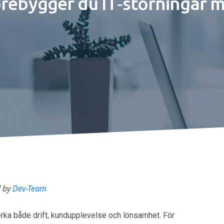
örebygger du IT‑störningar 
d by
Dev-Team
erka både drift, kundupplevelse och lönsamhet. För